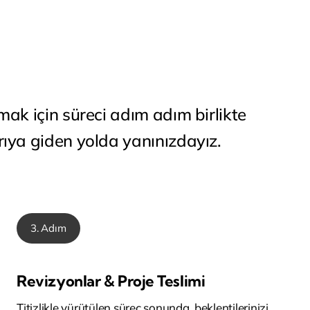
mak için süreci adım adım birlikte
rıya giden yolda yanınızdayız.
3. Adım
Revizyonlar & Proje Teslimi
Titizlikle yürütülen süreç sonunda, beklentilerinizi