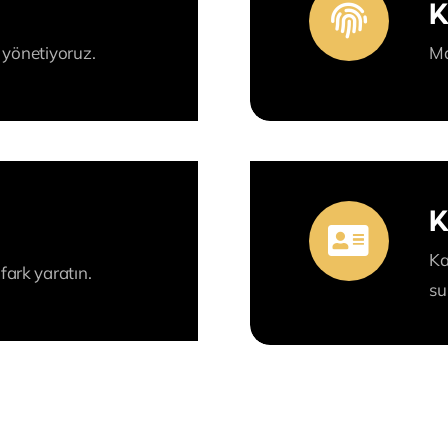
K
i yönetiyoruz.
Ma
K
Ka
ark yaratın.
su