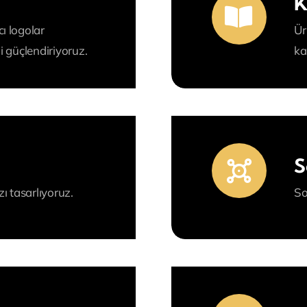
K
ı logolar
Ür
i güçlendiriyoruz.
ka
ı
S
zı tasarlıyoruz.
So