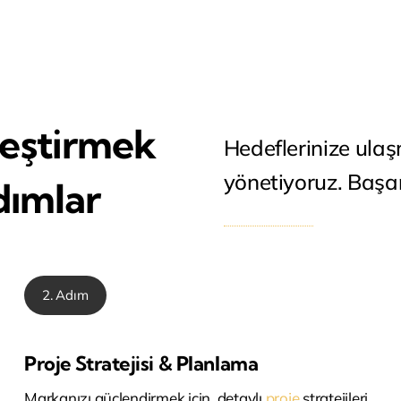
leştirmek
Hedeflerinize ulaş
yönetiyoruz. Başa
dımlar
2. Adım
Proje Stratejisi & Planlama
Markanızı güçlendirmek için, detaylı
proje
stratejileri