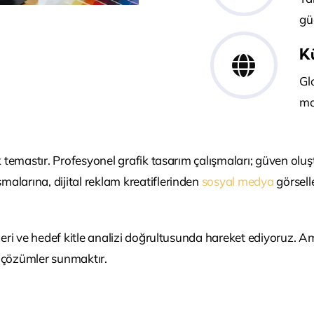
gü
K
Gl
ma
 temastır. Profesyonel grafik tasarım çalışmaları; güven oluştu
malarına, dijital reklam kreatiflerinden
sosyal medya
görsell
kleri ve hedef kitle analizi doğrultusunda hareket ediyoruz. 
l çözümler sunmaktır.