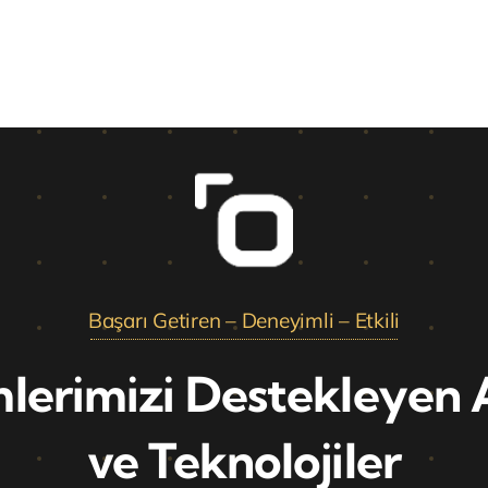
Başarı Getiren – Deneyimli – Etkili
erimizi Destekleyen 
ve Teknolojiler