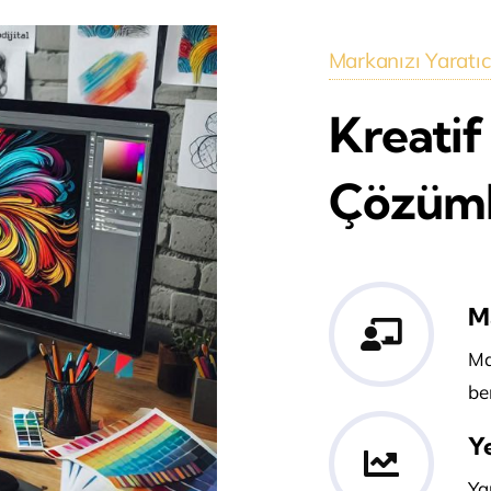
Markanızı Yaratıcı
Kreatif
Çözümle
M
Ma
be
Ye
Ya