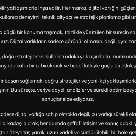
ir yaklaşımlarla inşa edilir. Her marka, dijital varlığını güçle
llanıcı deneyimi, teknik altyapı ve stratejik planlama gibi uns
da güçlü bir konuma taşımak, titizlikle yürütülen bir süreci
yoruz. Dijital varlıkların sadece görünür olmasını değil, aynı 
, doğru stratejiler ve kullanıcı odaklı yaklaşımlarla mümkündür
ünyada kalıcı bir iz bırakmak ve hedef kitleyle güçlü bir etkil
ir başarı sağlamak, doğru stratejiler ve yenilikçi yaklaşımlarl
nır. Bu süreçte, veriye dayalı analizler ve sürekli optimizasy
sonuçlar elde ediyoruz.
dece dijital varlığa sahip olmakla değil, bu varlığı sürekli 
 arkadaşı olarak, her adımda şeffaf iletişim ve sonuç odaklı ya
tan öteye taşıyarak, uzun vadeli ve sürdürülebilir bir hale geti