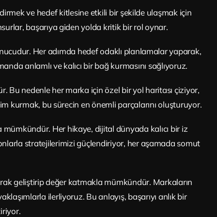
ndirmek ve hedef kitlesine etkili bir şekilde ulaşmak için
urlar, başarıya giden yolda kritik bir rol oynar.
n sonucudur. Her adımda hedef odaklı planlamalar yaparak,
zamanda anlamlı ve kalıcı bir bağ kurmasını sağlıyoruz.
. Bu nedenle her marka için özel bir yol haritası çiziyor,
eşim kurmak, bu sürecin en önemli parçalarını oluşturuyor.
a mümkündür. Her hikaye, dijital dünyada kalıcı bir iz
onlarla stratejilerimizi güçlendiriyor, her aşamada somut
olarak geliştirip değer katmakla mümkündür. Markaların
klaşımlarla ilerliyoruz. Bu anlayış, başarıyı anlık bir
riyor.