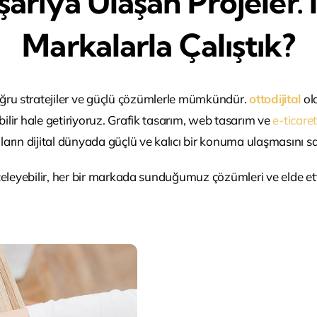
arıya Ulaşan Projeler.
Markalarla Çalıştık?
oğru stratejiler ve güçlü çözümlerle mümkündür.
ottodijital
ola
bilir hale getiriyoruz. Grafik tasarım, web tasarım ve
e-ticare
arın dijital dünyada güçlü ve kalıcı bir konuma ulaşmasını sa
nceleyebilir, her bir markada sunduğumuz çözümleri ve elde etti