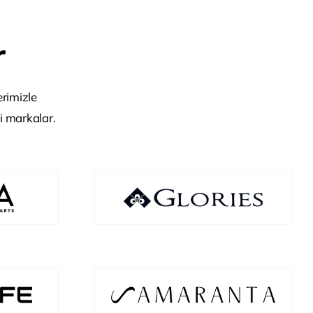
r
rimizle
li markalar.