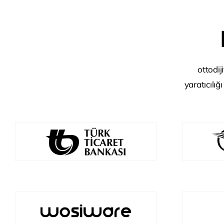
ottodij
yaratıcılığ